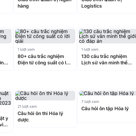
hàng
Logistics
1 lượt xem
1 lượt xem
m
80+ câu trắc nghiệm
130 câu trắc nghiệm
ơng
Điện tử công suất có lời
Lịch sử văn minh thế
giải
giới có đáp án
7 lượt xem
21 lượt xem
Câu hỏi ôn tập Hóa lý
Câu hỏi ôn thi Hóa lý
ật y
dược
 viên
3