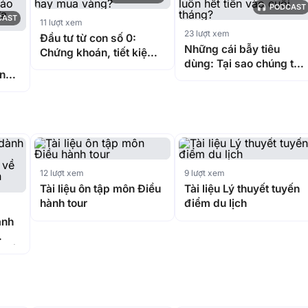
PODCAST
CAST
11 lượt xem
23 lượt xem
Đầu tư từ con số 0:
Những cái bẫy tiêu
Chứng khoán, tiết kiệm
dùng: Tại sao chúng ta
hay mua vàng?
n
luôn hết tiền vào cuối
đảo
tháng?
ừa
12 lượt xem
9 lượt xem
Tài liệu ôn tập môn Điều
Tài liệu Lý thuyết tuyến
hành tour
điểm du lịch
ành
 về
n