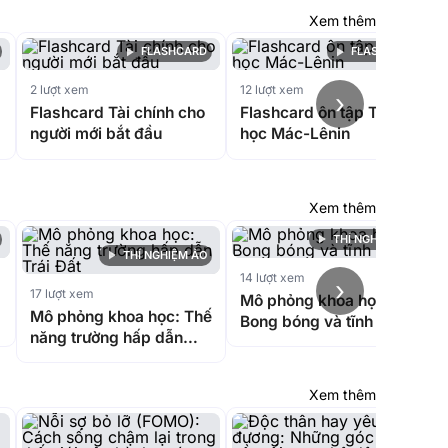
Xem thêm
FLASHCARD
FLASHCARD
2 lượt xem
12 lượt xem
›
Flashcard Tài chính cho
Flashcard ôn tập Triết
người mới bắt đầu
học Mác-Lênin
Xem thêm
THÍ NGHIỆM ẢO
THÍ NGHIỆM ẢO
14 lượt xem
›
17 lượt xem
Mô phỏng khoa học:
Mô phỏng khoa học: Thế
Bong bóng và tĩnh điện
năng trường hấp dẫn
Trái Đất
Xem thêm