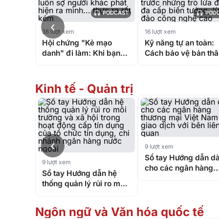
PODCAST
POD
‹
38 lượt xem
16 lượt xem
Hội chứng "Kẻ mạo
Kỹ năng tự an toàn:
danh" đi làm: Khi bạn
Cách bảo vệ bản thâ
luôn sợ người khác phát
trước những trò lừa 
hiện ra mình... thực ra
đa cấp biến tướng, l
rất kém
đảo công nghệ cao
Kinh tế - Quản trị
‹
9 lượt xem
Sổ tay Hướng dẫn d
9 lượt xem
cho các ngân hàng
Sổ tay Hướng dẫn hệ
thương mại Việt Nam
thống quản lý rủi ro môi
giao dịch với bên liê
trường và xã hội trong
quan
hoạt động cấp tín dụng
Ngôn ngữ và Văn hóa quốc tế
của tổ chức tín dụng, chi