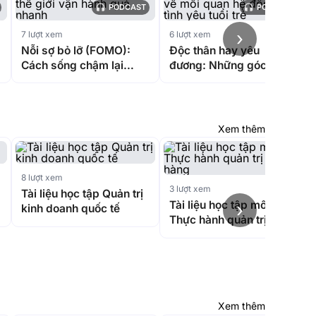
PODCAST
PODCAST
›
7 lượt xem
6 lượt xem
Nỗi sợ bỏ lỡ (FOMO):
Độc thân hay yêu
Cách sống chậm lại
đương: Những góc nhìn
trong thế giới vận hành
về mối quan hệ độc hại,
quá nhanh
tình yêu tuổi trẻ
Xem thêm
8 lượt xem
3 lượt xem
Tài liệu học tập Quản trị
Tài liệu học tập môn
›
kinh doanh quốc tế
Thực hành quản trị bán
hàng
Xem thêm