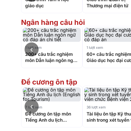
giáo dục
Thương mại điện tử
Ngân hàng câu hỏi
‹
1 lượt xem
1 lượt xem
200+ câu trắc nghiệm
60+ câu trắc nghiệ
môn Dẫn luận ngôn ngữ
Giáo dục học đại cư
có đáp án chi tiết
có đáp án
Đề cương ôn tập
‹
7 lượt xem
36 lượt xem
Đề cương ôn tập môn
Tài liệu ôn tập Kỹ thu
Tiếng Anh du lịch
sinh trong xét tuyển
(English for Tourism)
chức Bệnh viện 202