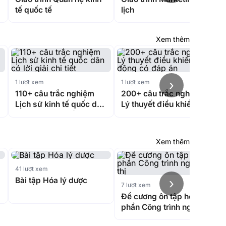
tế quốc tế
lịch
Xem thêm
›
1 lượt xem
1 lượt xem
110+ câu trắc nghiệm
200+ câu trắc nghiệm
Lịch sử kinh tế quốc dân
Lý thuyết điều khiển tự
có lời giải chi tiết
động có đáp án
Xem thêm
41 lượt xem
Bài tập Hóa lý dược
›
7 lượt xem
Đề cương ôn tập học
phần Công trình ngầm
đô thị