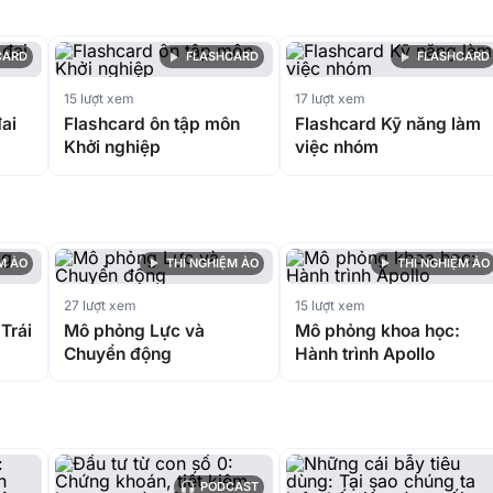
CARD
FLASHCARD
FLASHCARD
15 lượt xem
17 lượt xem
ai
Flashcard ôn tập môn
Flashcard Kỹ năng làm
Khởi nghiệp
việc nhóm
M ẢO
THÍ NGHIỆM ẢO
THÍ NGHIỆM ẢO
27 lượt xem
15 lượt xem
Trái
Mô phỏng Lực và
Mô phỏng khoa học:
Chuyển động
Hành trình Apollo
PODCAST