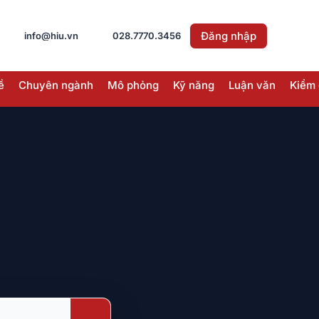
Đăng nhập
info@hiu.vn
028.7770.3456
ề
Chuyên ngành
Mô phỏng
Kỹ năng
Luận văn
Kiểm 