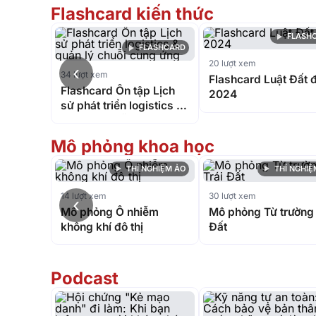
Flashcard kiến thức
FLASH
FLASHCARD
20 lượt xem
‹
34 lượt xem
Flashcard Luật Đất đ
Flashcard Ôn tập Lịch
2024
sử phát triển logistics &
quản lý chuỗi cung ứng
Mô phỏng khoa học
THÍ NGHIỆM ẢO
THÍ NGHIỆ
14 lượt xem
30 lượt xem
‹
Mô phỏng Ô nhiễm
Mô phỏng Từ trường 
không khí đô thị
Đất
Podcast